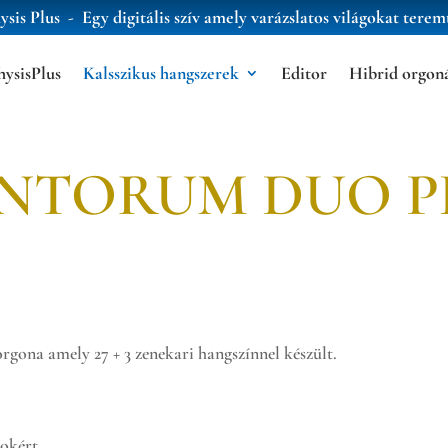
ysis Plus -
Egy digitális szív amely varázslatos világokat teremt
hysisPlus
Kalsszikus hangszerek
Editor
Hibrid orgon
NTORUM DUO P
 amely 27 + 3 zenekari hangszínnel készült.
okért