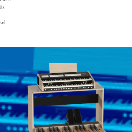
öz
kel