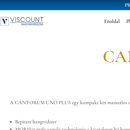
Ph
Főoldal
P
CA
A CANTORUM UNO PLUS egy kompakt két manuálos orgona
Bepített hangredszer
MORIS© mély tanuló technológia a kivételesen hű hang