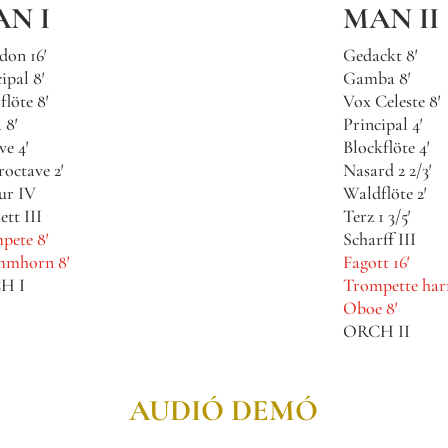
N I
MAN II
don 16′
Gedackt 8′
ipal 8′
Gamba 8′
löte 8′
Vox Celeste 8′
 8′
Principal 4′
ve 4′
Blockflöte 4′
roctave 2′
Nasard 2 2/3′
ur IV
Waldflöte 2′
tt III
Terz 1 3/5′
pete 8′
Scharff III
mhorn 8′
Fagott 16′
H I
Trompette har
Oboe 8′
ORCH II
AUDIÓ DEMÓ