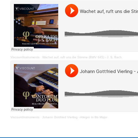
ViscountInstruments
·
Wachet auf, ruft uns die Stimme (BWV 645) - J. S. Bach
ViscountInstruments
·
Johann Gottfried Vierling - Allegro In Bb Major