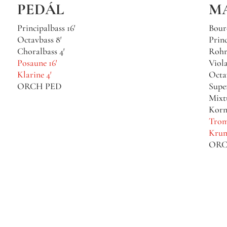
PEDÁL
MA
Principalbass 16′
Bour
Octavbass 8′
Princ
Choralbass 4′
Rohrf
Posaune 16′
Viola
Klarine 4′
Octa
ORCH PED
Supe
Mixt
Korne
Trom
Krum
ORC