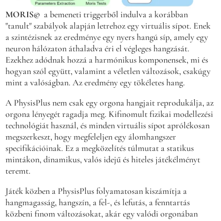
MORIS©
a bemeneti triggerből indulva a korábban
"tanult" szabályok alapján letrehoz egy virtuális sípot. Enek
a szintézisnek az eredménye egy nyers hangú síp, amely egy
neuron hálózaton áthaladva éri el végleges hangzását.
Ezekhez adódnak hozzá a harmónikus komponensek, mi és
hogyan szól együtt, valamint a véletlen változások, csakúgy
mint a valóságban. Az eredmény egy tökéletes hang.
A PhysisPlus nem csak egy orgona hangjait reprodukálja, az
orgona lényegét ragadja meg. Kifinomult fizikai modellezési
technológiát használ, és minden virtuális sípot aprólékosan
megszerkeszt, hogy megfeleljen egy álomhangszer
specifikációinak. Ez a megközelítés túlmutat a statikus
mintákon, dinamikus, valós idejű és hiteles játékélményt
teremt.
Játék közben a PhysisPlus folyamatosan kiszámítja a
hangmagasság, hangszín, a fel-, és lefutás, a fenntartás
közbeni finom változásokat, akár egy valódi orgonában