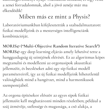
a zenei forradalomnak, ahol a jövő zenéje már ma
elkezdődik!
Miben más ez mint a Physis?
Laboratóriumunkban kifejlesztettük a szabadalmaztatott
fizikai modelljeink és a mesterséges intelligenciánk
kombinációját.
MORIS© (“Multi-Objective Random Iterative Search”)
MORIS©
egy deep learning eljárás amely lehetővé tette a
hanggazdagság új szintjének elérését. Ez az algoritmus képes
megtanulni és modellezni az orgonasípok akusztikai
jellemzőit, és becsléseket adni egy síp fizikai modell
paramétereiről, így az új fizikai modelljeink hihetetlenül
valósághűek mind a hangérzet, mind a harmonikusok
szempontjából.
Az orgona építésekor először az egyes sípok fizikai
jellemzőit kell meghatározni minden részletben; például a
száj átmérője, szélessége és magassága, a cső alakja, a