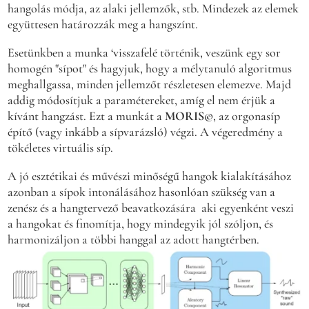
hangolás módja, az alaki jellemzők, stb. Mindezek az elemek
együttesen határozzák meg a hangszínt.
Esetünkben a munka ‘visszafelé történik, veszünk egy sor
homogén "sípot" és hagyjuk, hogy a mélytanuló algoritmus
meghallgassa, minden jellemzőt részletesen elemezve. Majd
addig módosítjuk a paramétereket, amíg el nem érjük a
kívánt hangzást. Ezt a munkát a
MORIS©
, az orgonasíp
építő (vagy inkább a sípvarázsló) végzi. A végeredmény a
tökéletes virtuális síp.
A jó esztétikai és művészi minőségű hangok kialakításához
azonban a sípok intonálásához hasonlóan szükség van a
zenész és a hangtervező beavatkozására aki egyenként veszi
a hangokat és finomítja, hogy mindegyik jól szóljon, és
harmonizáljon a többi hanggal az adott hangtérben.