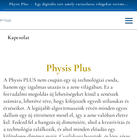
Physis Plus -
Egy digitális szív amely varázslatos világokat teremt...
Kapcsolat
Physis Plus
A Physis PLUS nem csupán egy új technológiai csoda,
hanem egy izgalmas utazás is a zene világában. Ez a
forradalmi megoldás új lehetőségeket kínál a zenészek
számára, lehetővé téve, hogy kifejezzék egyedi stílusukat és
érzéseiket. A legújabb algoritmusaink révén minden egyes
dallam egy új történetet mesél el, így a zene valóban életre
kel. Fedezd fel a hangzás új dimenzióit, ahol a kreativitás és
a technológia találkozik, és ahol minden előadás egy
különleges élményt nyújt. Csatlakozz hozzánk, és légy része