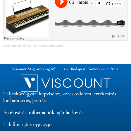
ViscountInstruments
·
03 Harpischord&Organ
Viscount Magyarország Kft 1141 Budapest. Komócsy u. 7. fsz.:2.
Teljeskörű gyári képviselet, kereskedelem, értékesítés,
karbantartás, javítás.
Értékesítés, információk, ajánlat kérés:
Telefon: +36 20 556 2540