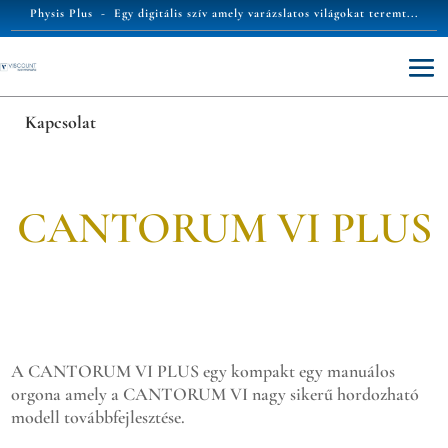
Physis Plus -
Egy digitális szív amely varázslatos világokat teremt...
Kapcsolat
CANTORUM VI PLUS
A CANTORUM VI PLUS egy kompakt egy manuálos
orgona amely a CANTORUM VI nagy sikerű hordozható
modell továbbfejlesztése.