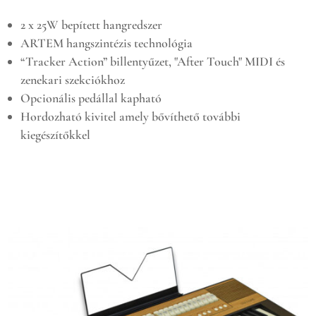
2 x 25W bepített hangredszer
ARTEM hangszintézis technológia
“Tracker Action” billentyűzet, "After Touch" MIDI és
zenekari szekciókhoz
Opcionális pedállal kapható
Hordozható kivitel amely bővíthető további
kiegészítőkkel