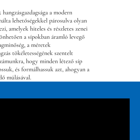
 hangzásgazdagsága a modern
ínálta lehetőségekkel párosulva olyan
i, amelyek hiteles és részletes zenei
önhetően a sípokban áramló levegő
yagminőség, a méretek
ngzás tökéletességének szentelt
 számunkra, hogy minden létező síp
ossuk, és formálhassuk azt, ahogyan a
idő múlásával.