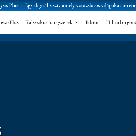
ysis Plus -
Egy digitális szív amely varázslatos világokat teremt
hysisPlus
Kalsszikus hangszerek
Editor
Hibrid orgon
s