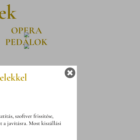
ek
OPERA
PEDÁLOK

elekkel
tás, szoftver frissítése,
 a javításra. Most kiszállási