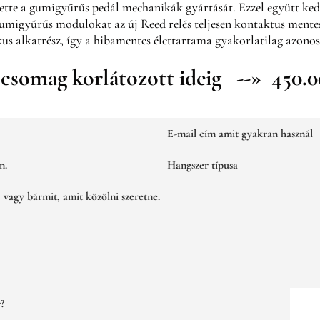
tte a gumigyűrűs pedál mechanikák gyártását. Ezzel együtt ke
gumigyűrűs modulokat az új Reed relés teljesen kontaktus mente
s alkatrész, így a hibamentes élettartama gyakorlatilag azonos
csomag korlátozott ideig --» 450.00