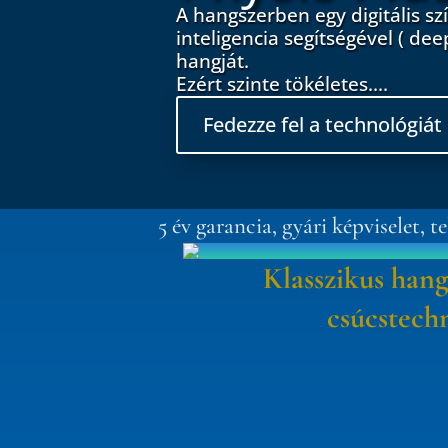
A hangszerben egy digitális s
inteligencia segítségével ( de
hangját.
Ezért szinte tökéletes....
Fedezze fel a technológiát
5 év garancia, gyári képviselet, t
Klasszikus hangz
csúcstech