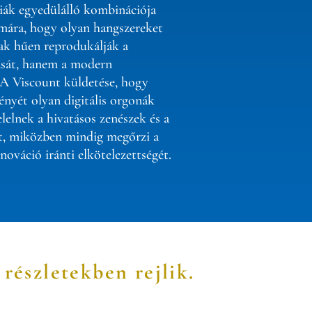
iák egyedülálló kombinációja
ámára, hogy olyan hangszereket
ak hűen reprodukálják a
ását, hanem a modern
 A Viscount küldetése, hogy
ényét olyan digitális orgonák
lelnek a hivatásos zenészek és a
t, miközben mindig megőrzi a
nováció iránti elkötelezettségét.
 részletekben rejlik.