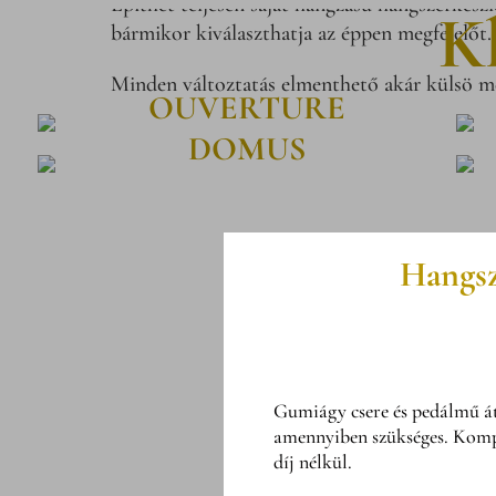
Építhet teljesen saját hangzású hangszerkészl
K
bármikor kiválaszthatja az éppen megfelelőt.
Minden változtatás elmenthető akár külsö me
OUVERTURE
DOMUS
Hangsz
Gumiágy csere és pedálmű átal
amennyiben szükséges. Komple
díj nélkül.