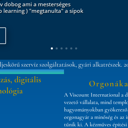
zív dobog ami a mesterséges
ep learning ) "megtanulta" a sípok
eljeskörű szervíz szolgáltatások, gyári alkatrészek. 2
ás, digitális
Orgonákat
nológia
A Viscount International a d
vezető vállalata, mind templ
hagyományokban gyökerező, g
orgonagyár a minőség és az i
tűnik ki. A kézműves építési 