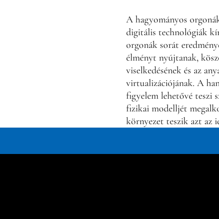
A hagyományos orgonák
digitális technológiák k
orgonák sorát eredményez
élményt nyújtanak, kösz
viselkedésének és az an
virtualizációjának. A ha
figyelem lehetővé teszi
fizikai modelljét megalk
környezet teszik azt az 