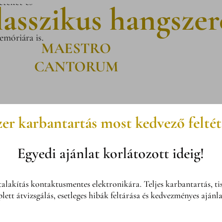
eteket és
lasszikus hangszer
móriára is.
MAESTRO
CANTORUM
er karbantartás most kedvező feltét
Egyedi ajánlat korlátozott ideig!
akítás kontaktusmentes elektronikára. Teljes karbantartás, tisztí
tt átvizsgálás, esetleges hibák feltárása és kedvezményes ajánlat