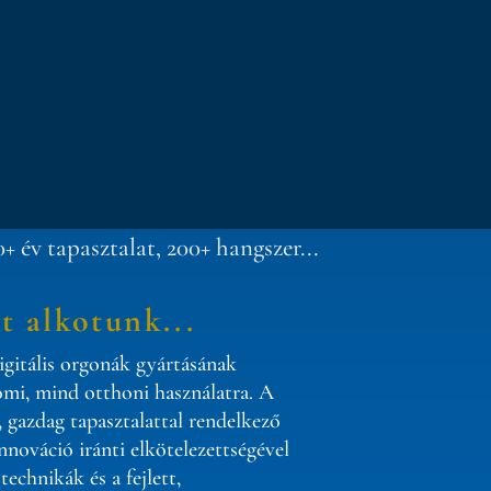
0+ év tapasztalat, 200+ hangszer...
 alkotunk...
igitális orgonák gyártásának
omi, mind otthoni használatra. A
azdag tapasztalattal rendelkező
nnováció iránti elkötelezettségével
technikák és a fejlett,