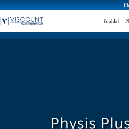
Ph
Főoldal
P
Physis Plu